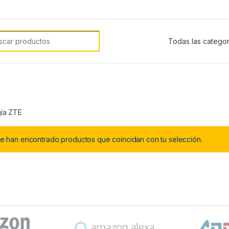
car:
ía ZTE
e han encontrado productos que coincidan con tu selección.