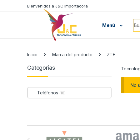
Skip to navigation
Skip to content
Bienvenidos a J&C Importadora
Bus
Menú
Inicio
Marca del producto
ZTE
Categorías
Tecnolog
No s
Teléfonos
(18)
B