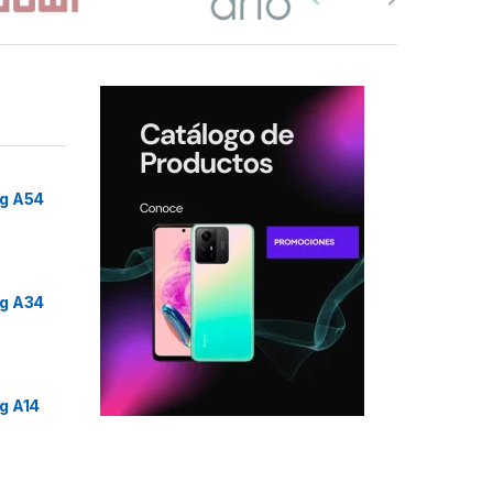
g A54
g A34
g A14