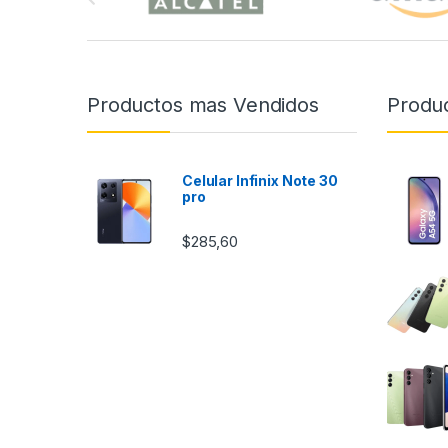
r
a
n
Productos mas Vendidos
Produc
d
s
Celular Infinix Note 30
pro
C
$
285,60
a
r
o
u
s